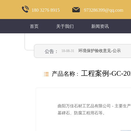
180 3276 8915
973286399@qq.com
首页
关于我们
新闻资讯
石材验收监测表-公示
环境保护验收意见-公示
公告：
2018-08-31
工程案例-GC-20
产品名称 :
뀑
曲阳万佳石材工艺品有限公司 - 主要
墓碑石、防腐工程用石等。