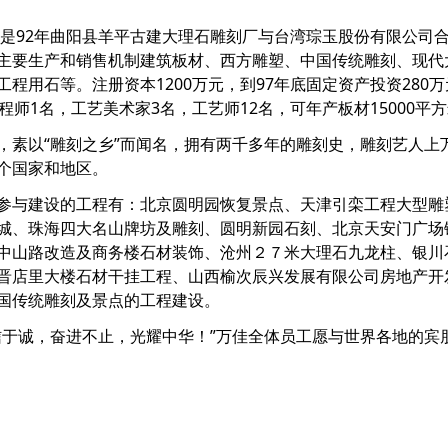
92年曲阳县羊平古建大理石雕刻厂与台湾琮玉股份有限公司合
主要生产和销售机制建筑板材、西方雕塑、中国传统雕刻、现代
程用石等。注册资本1200万元，到97年底固定资产投资280万
程师1名，工艺美术家3名，工艺师12名，可年产板材15000
以“雕刻之乡”而闻名，拥有两千多年的雕刻史，雕刻艺人上
个国家和地区。
与建设的工程有：北京圆明园恢复景点、天津引栾工程大型雕
城、珠海四大名山牌坊及雕刻、圆明新园石刻、北京天安门广场
中山路改造及商务楼石材装饰、沧州２７米大理石九龙柱、银川
晋店里大楼石材干挂工程、山西榆次辰兴发展有限公司房地产开
国传统雕刻及景点的工程建设。
诚，奋进不止，光耀中华！”万佳全体员工愿与世界各地的宾