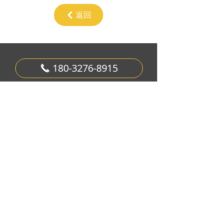
返回
낒
180-3276-8915
끅
曲阳万佳石材工艺品有限公司
地址：河北曲阳县羊平经济开发区
电话：0312-4318898
973286399@qq.com
版权所有：
曲阳万佳石材工艺品有限公司
亮照
|
冀ICP备19017333号-1
|
冀公网安备
13063402000071号
网站建设 · 烟涛科技