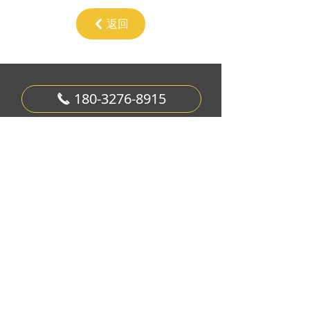
返回
낒
180-3276-8915
끅
曲阳万佳石材工艺品有限公司
地址：河北曲阳县羊平经济开发区
电话：0312-4318898
973286399@qq.com
版权所有：
曲阳万佳石材工艺品有限公司
亮照
|
冀ICP备19017333号-1
|
冀公网安备
13063402000071号
网站建设 · 烟涛科技