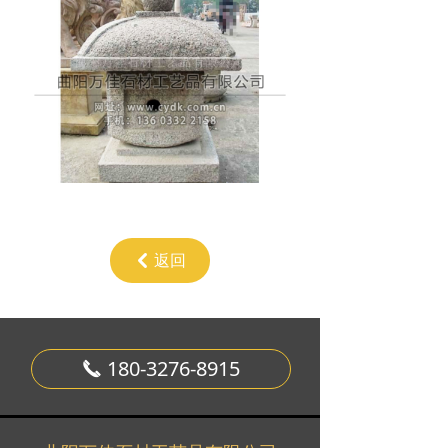
返回
낒
180-3276-8915
끅