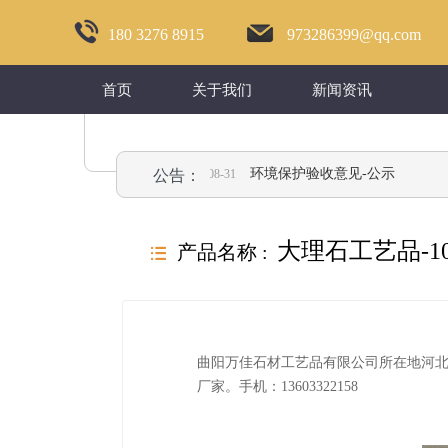
180 3276 8915
973286399@qq.com
首页
关于我们
新闻资讯
材验收监测表-公示
环境保护验收意见-公示
公告：
2018-08-31
大理石工艺品-10
产品名称 :
뀑
曲阳万佳石材工艺品有限公司所在地河北
厂家。手机：13603322158