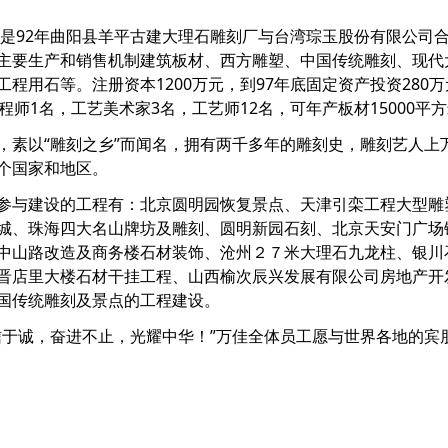
92年曲阳县羊平古建大理石雕刻厂与台湾琮玉股份有限公司合
主要生产和销售机制建筑板材、西方雕塑、中国传统雕刻、现代
程用石等。注册资本1200万元，到97年底固定资产投资280万
程师1名，工艺美术家3名，工艺师12名，可年产板材15000
以“雕刻之乡”而闻名，拥有两千多年的雕刻史，雕刻艺人上
个国家和地区。
与建设的工程有：北京圆明园恢复景点、天津引栾工程大型雕
城、珠海四大名山牌坊及雕刻、圆明新园石刻、北京天安门广场
中山路改造及商务楼石材装饰、沧州２７米大理石九龙柱、银川
晋店里大楼石材干挂工程、山西榆次辰兴发展有限公司房地产开
国传统雕刻及景点的工程建设。
诚，奋进不止，光耀中华！”万佳全体员工愿与世界各地的宾